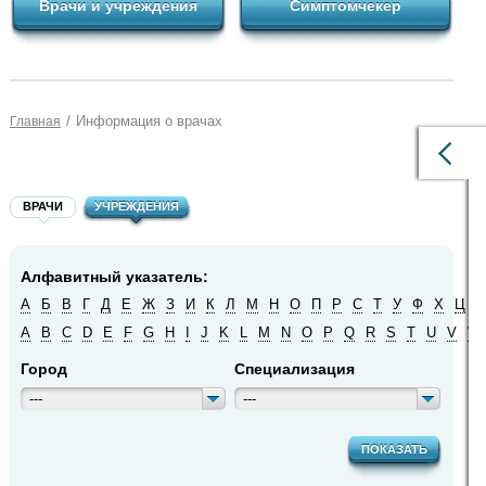
Врачи и учреждения
Симптомчекер
/
Информация о врачах
Главная
ВРАЧИ
УЧРЕЖДЕНИЯ
Алфавитный указатель:
А
Б
В
Г
Д
Е
Ж
З
И
К
Л
М
Н
О
П
Р
С
Т
У
Ф
Х
Ц
Ч
A
B
C
D
E
F
G
H
I
J
K
L
M
N
O
P
Q
R
S
T
U
V
W
Город
Специализация
---
---
ПОКАЗАТЬ