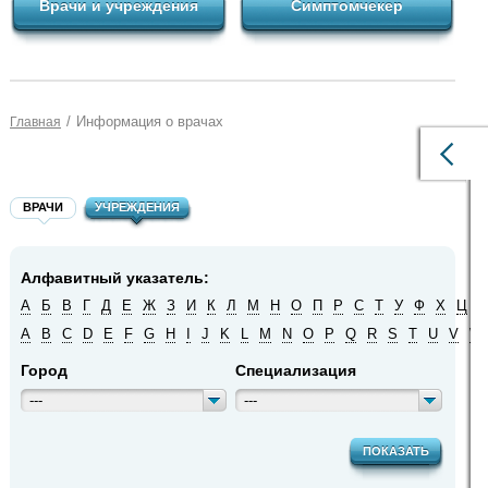
Врачи и учреждения
Симптомчекер
/
Информация о врачах
Главная
ВРАЧИ
УЧРЕЖДЕНИЯ
Алфавитный указатель:
А
Б
В
Г
Д
Е
Ж
З
И
К
Л
М
Н
О
П
Р
С
Т
У
Ф
Х
Ц
Ч
A
B
C
D
E
F
G
H
I
J
K
L
M
N
O
P
Q
R
S
T
U
V
W
Город
Специализация
---
---
ПОКАЗАТЬ