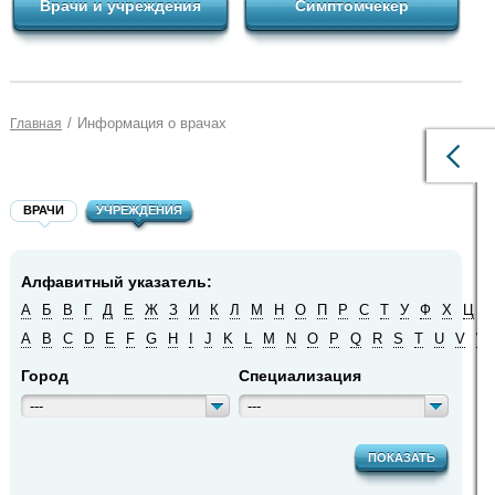
Врачи и учреждения
Симптомчекер
/
Информация о врачах
Главная
ВРАЧИ
УЧРЕЖДЕНИЯ
Алфавитный указатель:
А
Б
В
Г
Д
Е
Ж
З
И
К
Л
М
Н
О
П
Р
С
Т
У
Ф
Х
Ц
Ч
A
B
C
D
E
F
G
H
I
J
K
L
M
N
O
P
Q
R
S
T
U
V
W
Город
Специализация
---
---
ПОКАЗАТЬ