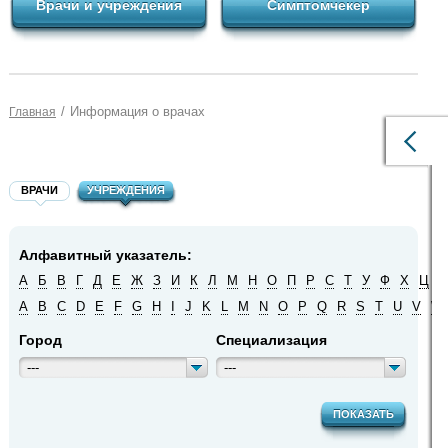
Врачи и учреждения
Симптомчекер
/
Информация о врачах
Главная
ВРАЧИ
УЧРЕЖДЕНИЯ
Алфавитный указатель:
А
Б
В
Г
Д
Е
Ж
З
И
К
Л
М
Н
О
П
Р
С
Т
У
Ф
Х
Ц
Ч
A
B
C
D
E
F
G
H
I
J
K
L
M
N
O
P
Q
R
S
T
U
V
W
Город
Специализация
---
---
ПОКАЗАТЬ