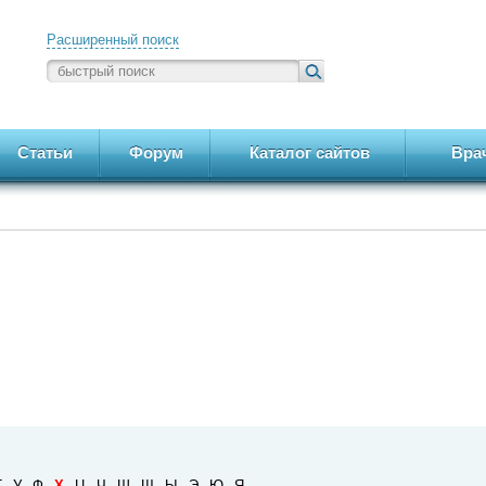
Расширенный поиск
Статьи
Форум
Каталог сайтов
Вра
Т
У
Ф
Х
Ц
Ч
Ш
Щ
Ы
Э
Ю
Я