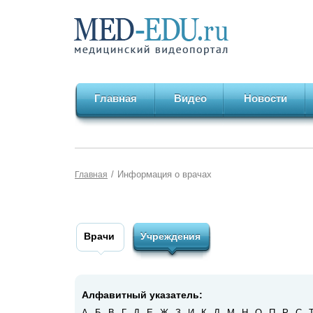
Главная
Видео
Новости
/
Информация о врачах
Главная
Врачи
Учреждения
Алфавитный указатель:
А
Б
В
Г
Д
Е
Ж
З
И
К
Л
М
Н
О
П
Р
С