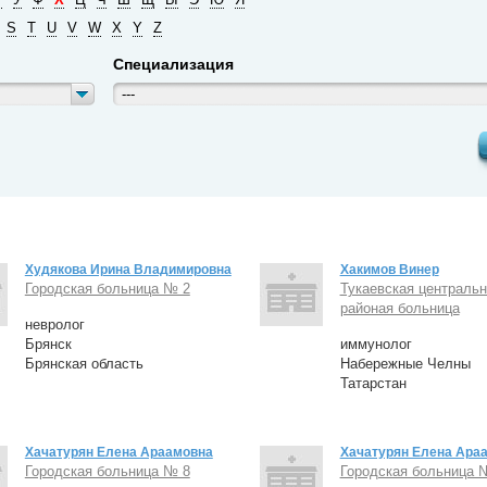
S
T
U
V
W
X
Y
Z
Специализация
---
Худякова Ирина Владимировна
Хакимов Винер
Городская больница № 2
Тукаевская централь
районая больница
невролог
Брянск
иммунолог
Брянская область
Набережные Челны
Татарстан
Хачатурян Елена Араамовна
Хачатурян Елена Ара
Городская больница № 8
Городская больница 