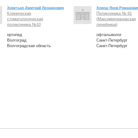
Хоретько Дмитрий Леонидович
Хорош Яков Романови
Клиническая
Поликлиника № 81
стоматологическая
(Максимилиановская
поликлиника №10
лечебница)
ортопед
офтальмолог
Волгоград
Санкт-Петербург
Волгоградская область
Санкт-Петербург