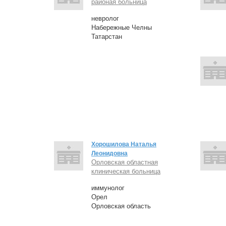
районая больница
невролог
Набережные Челны
Татарстан
Хорошилова Наталья
Леонидовна
Орловская областная
клиническая больница
иммунолог
Орел
Орловская область