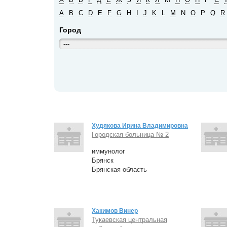
A
B
C
D
E
F
G
H
I
J
K
L
M
N
O
P
Q
R
Город
---
Худякова Ирина Владимировна
Городская больница № 2
иммунолог
Брянск
Брянская область
Хакимов Винер
Тукаевская центральная