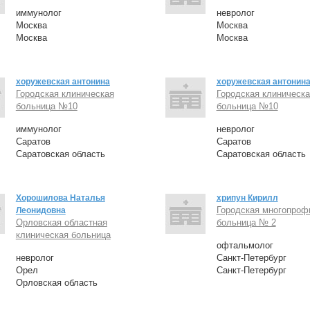
иммунолог
невролог
Москва
Москва
Москва
Москва
хоружевская антонина
хоружевская антонин
Городская клиническая
Городская клиническа
больница №10
больница №10
иммунолог
невролог
Саратов
Саратов
Саратовская область
Саратовская область
Хорошилова Наталья
хрипун Кирилл
Городская многопроф
Леонидовна
Орловская областная
больница № 2
клиническая больница
офтальмолог
невролог
Санкт-Петербург
Орел
Санкт-Петербург
Орловская область