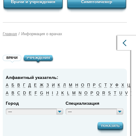
Врачи и учреждения
Симптомчекер
/
Информация о врачах
Главная
ВРАЧИ
УЧРЕЖДЕНИЯ
Алфавитный указатель:
А
Б
В
Г
Д
Е
Ж
З
И
К
Л
М
Н
О
П
Р
С
Т
У
Ф
Х
Ц
Ч
A
B
C
D
E
F
G
H
I
J
K
L
M
N
O
P
Q
R
S
T
U
V
W
Город
Специализация
---
---
ПОКАЗАТЬ