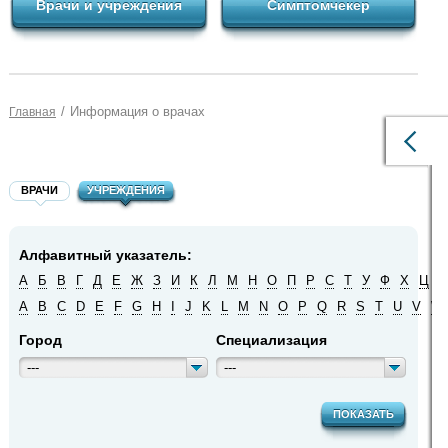
Врачи и учреждения
Симптомчекер
/
Информация о врачах
Главная
ВРАЧИ
УЧРЕЖДЕНИЯ
Алфавитный указатель:
А
Б
В
Г
Д
Е
Ж
З
И
К
Л
М
Н
О
П
Р
С
Т
У
Ф
Х
Ц
Ч
A
B
C
D
E
F
G
H
I
J
K
L
M
N
O
P
Q
R
S
T
U
V
W
Город
Специализация
---
---
ПОКАЗАТЬ