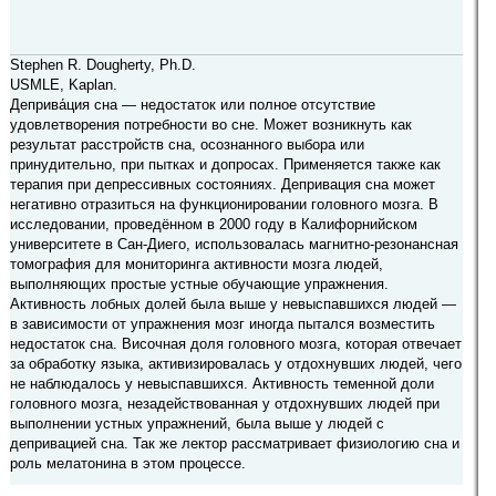
Stephen R. Dougherty, Ph.D.
USMLE, Kaplan.
Деприва́ция сна — недостаток или полное отсутствие
удовлетворения потребности во сне. Может возникнуть как
результат расстройств сна, осознанного выбора или
принудительно, при пытках и допросах. Применяется также как
терапия при депрессивных состояниях. Депривация сна может
негативно отразиться на функционировании головного мозга. В
исследовании, проведённом в 2000 году в Калифорнийском
университете в Сан-Диего, использовалась магнитно-резонансная
томография для мониторинга активности мозга людей,
выполняющих простые устные обучающие упражнения.
Активность лобных долей была выше у невыспавшихся людей —
в зависимости от упражнения мозг иногда пытался возместить
недостаток сна. Височная доля головного мозга, которая отвечает
за обработку языка, активизировалась у отдохнувших людей, чего
не наблюдалось у невыспавшихся. Активность теменной доли
головного мозга, незадействованная у отдохнувших людей при
выполнении устных упражнений, была выше у людей с
депривацией сна. Так же лектор рассматривает физиологию сна и
роль мелатонина в этом процессе.