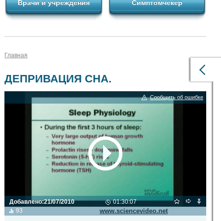
Врачи и учреждения
Симптомчекер
Главная
ДЕПРИВАЦИЯ СНА.
Сообщить об ошибке
Добавлено:
21/07/2010
01:30:07
Видео транслируется с сайта
93
www.sciencevideo.net