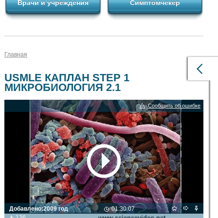
Врачи и учреждения
Симптомчекер
Главная
USMLE КАПЛАН STEP 1
МИКРОБИОЛОГИЯ 2.1
Сообщить об ошибке
Добавлено:
2009 год
01:30:07
Видео транслируется с сайта
136
www.sciencevideo.net