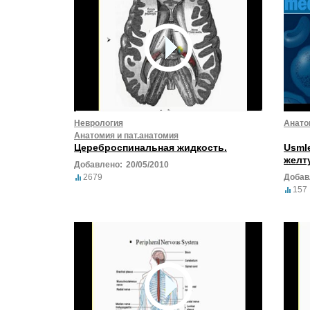
Неврология
Анато
Анатомия и пат.анатомия
Цереброспинальная жидкость.
Usmle
желт
Добавлено:
20/05/2010
2679
Добав
157