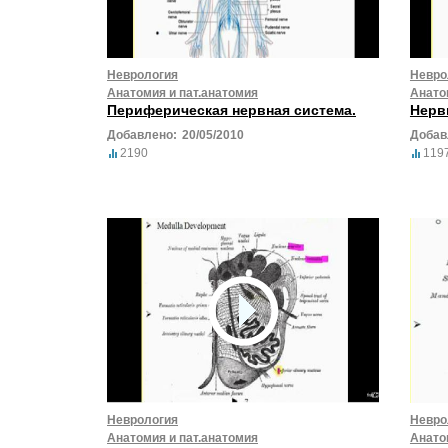
Неврология
Невро
Анатомия и пат.анатомия
Анато
Периферическая нервная система.
Нерв
Добавлено:
20/05/2010
Добав
2190
119
Неврология
Невро
Анатомия и пат.анатомия
Анато