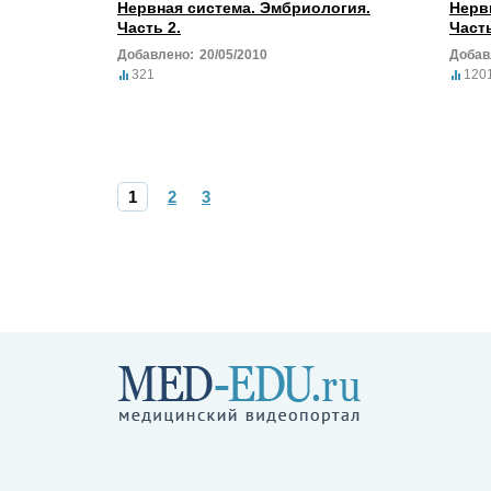
Нервная система. Эмбриология.
Нерв
Часть 2.
Часть
Добавлено:
20/05/2010
Добав
321
120
1
2
3