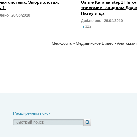
ная система. Эмбриология.
Usmle Каплан step1 Патол
 1.
трисомии: синдром Даун
Патау и др.
лено:
20/05/2010
1
Добавлено:
29/04/2010
322
Med-Edu.ru - Медицинское Видео - Анатомия 
Расширенный поиск