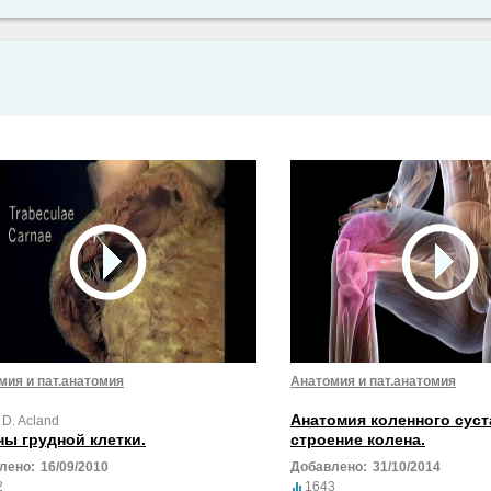
мия и пат.анатомия
Анатомия и пат.анатомия
Анатомия коленного суст
 D. Acland
ны грудной клетки.
строение колена.
лено:
16/09/2010
Добавлено:
31/10/2014
2
1643