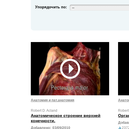
Упорядочить по:
--
Анатомия и пат.анатомия
Анато
Robert D. Acland
Robert
Анатомическое строение верхней
Орга
конечности.
Добав
Добавлено:
03/09/2010
237