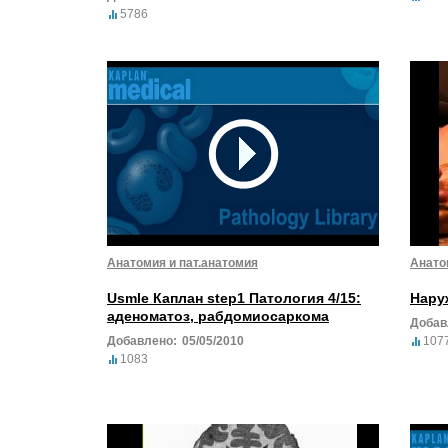
5786
Анатомия и пат.анатомия
Анато
Usmle Каплан step1 Патология 4/15:
Нару
аденоматоз, рабдомиосаркома
Добав
Добавлено:
05/05/2010
107
1083