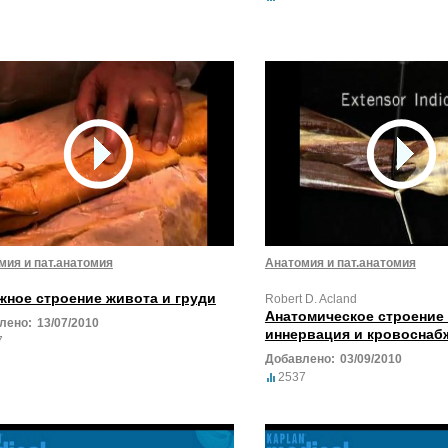
мия и пат.анатомия
Анатомия и пат.анатомия
жное строение живота и груди
Robert D. Acland
Анатомическое строение
лено:
13/07/2010
иннервация и кровоснабж
7
Добавлено:
03/09/2010
2537