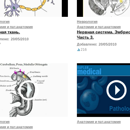
логия
Неврология
мия и пат.анатомия
Анатомия и пат.анатомия
ная ткань.
Нервная система. Эмбри
Часть 3.
лено:
20/05/2010
7
Добавлено:
20/05/2010
216
логия
Анатомия и пат.анатомия
мия и пат.анатомия