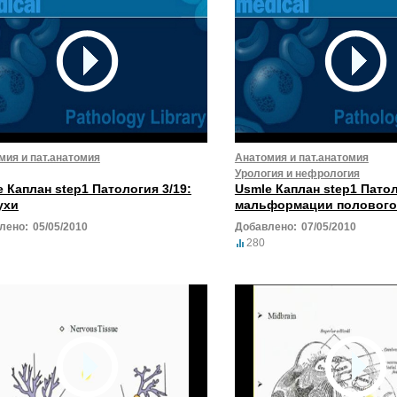
мия и пат.анатомия
Анатомия и пат.анатомия
Урология и нефрология
 Каплан step1 Патология 3/19:
Usmle Каплан step1 Патол
ухи
мальформации полового
лено:
05/05/2010
Добавлено:
07/05/2010
280