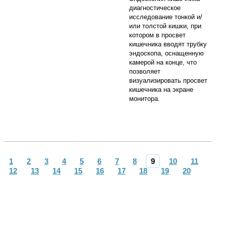
диагностическое
исследование тонкой и/
или толстой кишки, при
котором в просвет
кишечника вводят трубку
эндоскопа, оснащенную
камерой на конце, что
позволяет
визуализировать просвет
кишечника на экране
монитора.
1
2
3
4
5
6
7
8
9
10
11
12
13
14
15
16
17
18
19
20