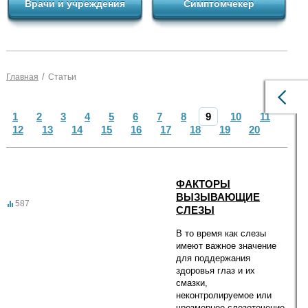
Врачи и учреждения
Симптомчекер
/
Главная
Статьи
1
2
3
4
5
6
7
8
9
10
11
12
13
14
15
16
17
18
19
20
ФАКТОРЫ
ВЫЗЫВАЮЩИЕ
587
СЛЕЗЫ
В то время как слезы
имеют важное значение
для поддержания
здоровья глаз и их
смазки,
неконтролируемое или
чрезмерное слезотечение