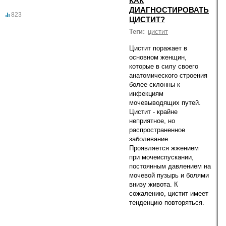
КАК
ДИАГНОСТИРОВАТЬ
823
ЦИСТИТ?
Теги:
цистит
Цистит поражает в
основном женщин,
которые в силу своего
анатомического строения
более склонны к
инфекциям
мочевыводящих путей.
Цистит - крайне
неприятное, но
распространенное
заболевание.
Проявляется жжением
при мочеиспускании,
постоянным давлением на
мочевой пузырь и болями
внизу живота. К
сожалению, цистит имеет
тенденцию повторяться.