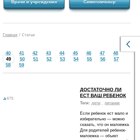
Врачи и учреждения
Симптомчекер
/
Главная
Статьи
40
41
42
43
44
45
46
47
48
49
50
51
52
53
54
55
56
57
58
59
ДОСТАТОЧНО ЛИ
ЕСТ ВАШ РЕБЕНОК
675
Теги:
дети
,
питание
Если ребенок ест мало и
избирательно — можно
сказать, что он малоежка.
Для родителей ребенок-
малоежка — объект