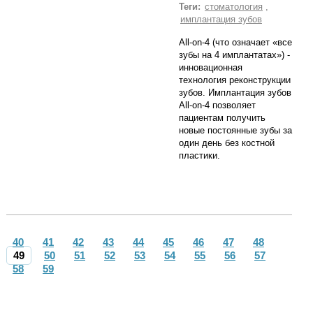
Теги:
стоматология
,
имплантация зубов
All-on-4 (что означает «все
зубы на 4 имплантатах») -
инновационная
технология реконструкции
зубов. Имплантация зубов
All-on-4 позволяет
пациентам получить
новые постоянные зубы за
один день без костной
пластики.
40
41
42
43
44
45
46
47
48
49
50
51
52
53
54
55
56
57
58
59