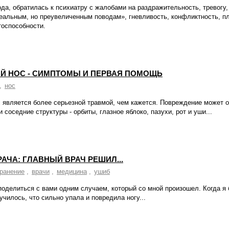
да, обратилась к психиатру с жалобами на раздражительность, тревогу
еальным, но преувеличенным поводам», гневливость, конфликтность, п
тоспособности.
 НОС - СИМПТОМЫ И ПЕРВАЯ ПОМОЩЬ
,
нос
 является более серьезной травмой, чем кажется. Повреждение может о
и соседние структуры - орбиты, глазное яблоко, пазухи, рот и уши...
АЧА: ГЛАВНЫЙ ВРАЧ РЕШИЛ...
ранение
,
врачи
,
медицина
,
ушиб
поделиться с вами одним случаем, который со мной произошел. Когда я
лучилось, что сильно упала и повредила ногу...