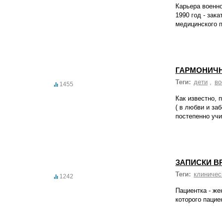
Карьера военно
1990 год - зак
медицинского п
ГАРМОНИЧН
Теги:
дети
,
во
1455
Как известно, 
( в любви и за
постепенно учи
ЗАПИСКИ В
Теги:
клиничес
1242
Пациентка - же
которого пацие