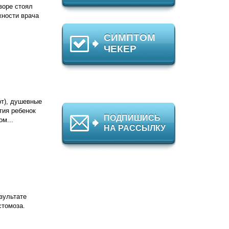
воре стоял
жности врача
СИМПТОМ
ЧЕКЕР
рт), душевные
тия ребенок
ПОДПИШИСЬ
м...
НА РАССЫЛКУ
зультате
стомоза.