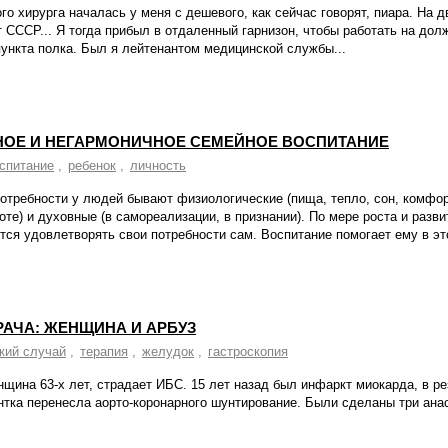
го хирурга началась у меня с дешевого, как сейчас говорят, пиара. На д
ат СССР... Я тогда прибыл в отдаленный гарнизон, чтобы работать на дол
ункта полка. Был я лейтенантом медицинской службы...
ОЕ И НЕГАРМОНИЧНОЕ СЕМЕЙНОЕ ВОСПИТАНИЕ
спитание
,
ребенок
,
личность
потребности у людей бывают физиологические (пища, тепло, сон, комфо
боте) и духовные (в самореализации, в признании). По мере роста и разви
тся удовлетворять свои потребности сам. Воспитание помогает ему в это
РАЧА: ЖЕНЩИНА И АРБУЗ
кий случай
,
терапия
,
желудок
,
гастроскопия
нщина 63-х лет, страдает ИБС. 15 лет назад был инфаркт миокарда, в ре
нтка перенесла аорто-коронарного шунтирование. Были сделаны три ана