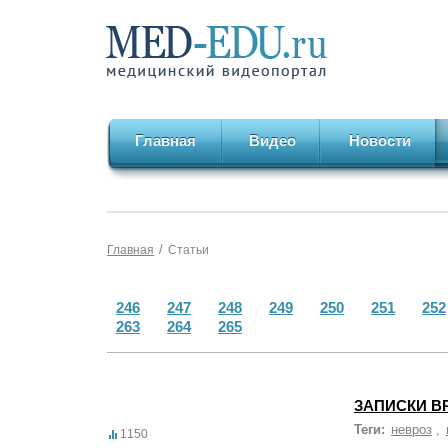
Главная
Видео
Новости
/
Главная
Статьи
246
247
248
249
250
251
252
263
264
265
ЗАПИСКИ В
Теги:
невроз
,
1150