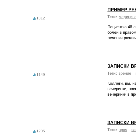
ПРИМЕР РЕ
Теги:
медицин
1312
Пациентка 48 л
болей в правом
лечения различ
ЗАПИСКИ В
Теги:
зрение
,
1149
Коллеги, вы, н
вечеринки, пос
вечеринки в пр
ЗАПИСКИ В
Теги:
врач
,
за
1205