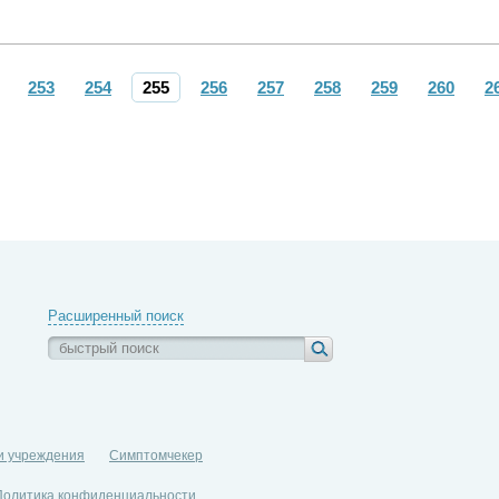
253
254
255
256
257
258
259
260
2
Расширенный поиск
и учреждения
Симптомчекер
Политика конфиденциальности