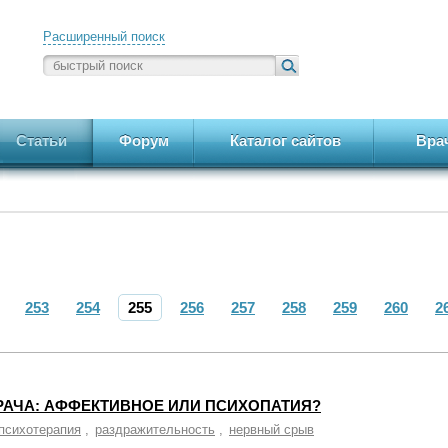
Расширенный поиск
Статьи
Форум
Каталог сайтов
Вра
253
254
255
256
257
258
259
260
2
РАЧА: АФФЕКТИВНОЕ ИЛИ ПСИХОПАТИЯ?
психотерапия
,
раздражительность
,
нервный срыв