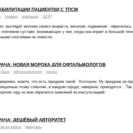
АБИЛИТАЦИИ ПАЦИЕНТКИ С ТПСМ
а
,
травма
,
операция
,
ШОП
ет, выглядит моложе своего возраста, веселая, подвижная - обратилась
 плечевом суставе, возникающих у нее, когда она играет в большой тен
ными способами не помогли...
РАЧА: НОВАЯ МОРОКА ДЛЯ ОФТАЛЬМОЛОГОВ
глаза
,
офтальмология
,
линзы
аверняка, знаете, что есть праздник такой - Хэллоуин. Ну праздник ни пра
вященные этому событию, в каждом городе, наверное, проводятся... Так 
ошлом году ко мне обратился знакомый за консультацией.
РАЧА: ДЕШЁВЫЙ АВТОРИТЕТ
писки врача
,
мемуары