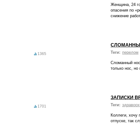
Женщина, 24 го
опасения по «р
снижение рабо
СЛОМАННЫЙ
Теги:
перелом
1365
Сломанный нос
только нос, но 
ЗАПИСКИ ВР
Теги:
здравоох
1701
Коллеги, хочу 
отпуске, так с