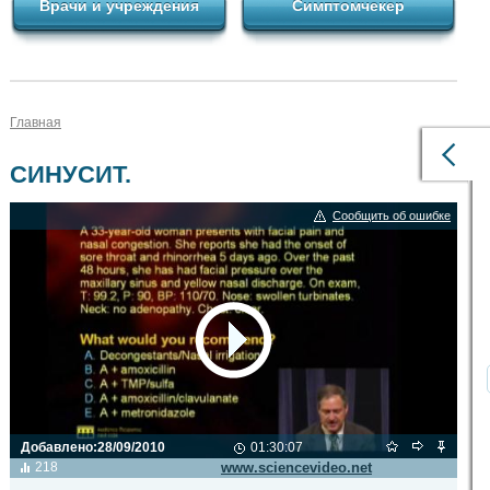
Врачи и учреждения
Симптомчекер
Главная
СИНУСИТ.
Сообщить об ошибке
Добавлено:
28/09/2010
01:30:07
Видео транслируется с сайта
218
www.sciencevideo.net