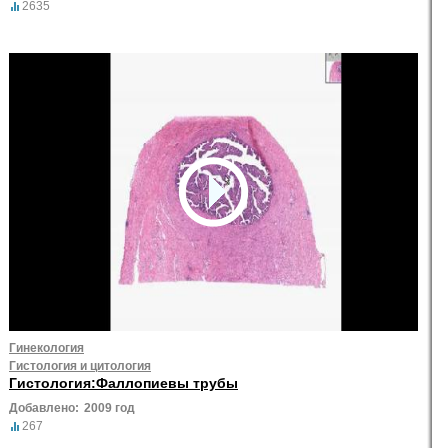
2635
Гинекология
Гистология и цитология
Гистология:Фаллопиевы трубы
Добавлено:
2009 год
267