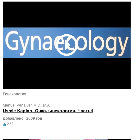
Гинекология
Menuel Penalver, M.D., M.A.
Usmle Kaplan: Онко-гинекология. Часть4
Добавлено:
2009 год
232