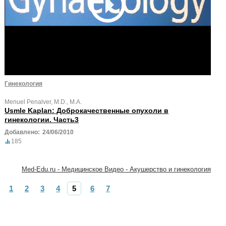
Гинекология
Menuel Penalver, M.D., M.A.
Usmle Kaplan: Доброкачественные опухоли в
гинекологии. Часть3
Добавлено:
24/06/2010
185
Med-Edu.ru - Медицинское Видео - Акушерство и гинекология
1
2
3
4
5
6
7