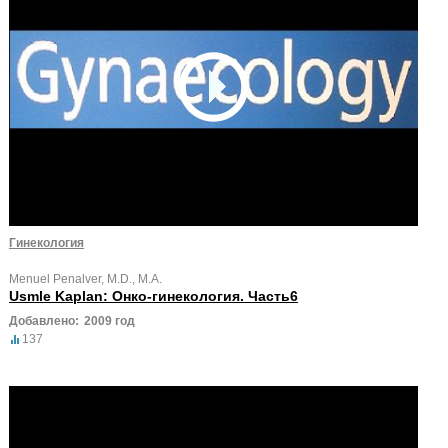
Гинекология
Menuel Penalver, M.D., M.A.
Usmle Kaplan: Онко-гинекология. Часть6
Добавлено:
2009 год
137