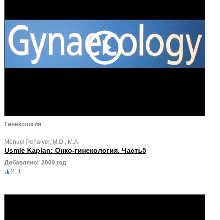
Гинекология
Menuel Penalver, M.D., M.A.
Usmle Kaplan: Онко-гинекология. Часть5
Добавлено:
2009 год
211