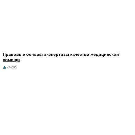
Правовые основы экспертизы качества медицинской
помощи
24295