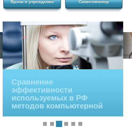
Врачи и учреждения
Симптомчекер
Сравнение
эффективности
используемых в РФ
методов компьютерной
периметрии в диагностике
открытоугольной
глаукомы