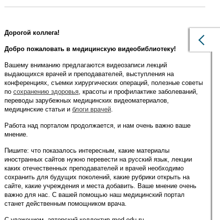
«X МЕЖДУНАРОДНЫЙ КОНГРЕСС ГЛАУКОМА: Теории,
Тенденции, Технологии».
Дорогой коллега!
Симпозиум: Функциональные методы диагностики
глаукомы
Добро пожаловать в медицинскую видеобиблиотеку!
Вашему вниманию предлагаются видеозаписи лекций
выдающихся врачей и преподавателей, выступления на
конференциях, съемки хирургических операций, полезные советы
по
сохранению здоровья
, красоты и профилактике заболеваний,
переводы зарубежных медицинских видеоматериалов,
медицинские статьи и
блоги врачей
.
Работа над порталом продолжается, и нам очень важно ваше
мнение.
Пишите: что показалось интересным, какие материалы
иностранных сайтов нужно перевести на русский язык, лекции
каких отечественных преподавателей и врачей необходимо
сохранить для будущих поколений, какие рубрики открыть на
сайте, какие учреждения и места добавить. Ваше мнение очень
важно для нас. С вашей помощью наш медицинский портал
станет действенным помощником врача.
С уважением, авторский коллектив med-edu.ru.