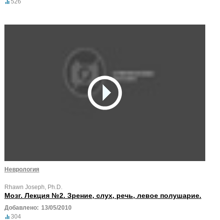
526
Неврология
Rhawn Joseph, Ph.D.
Мозг. Лекция №2. Зрение, слух, речь, левое полушарие.
Добавлено:
13/05/2010
304