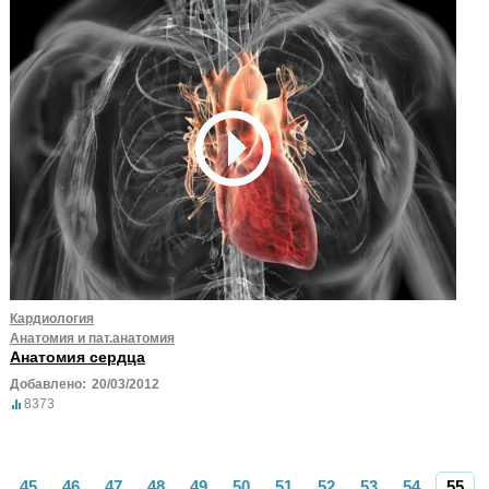
Кардиология
Анатомия и пат.анатомия
Анатомия сердца
Добавлено:
20/03/2012
8373
45
46
47
48
49
50
51
52
53
54
55