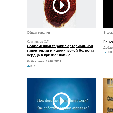
Общая терапия
Эндок
Гипо
Компаниец О.Г.
Современная терапия артериальной
Добав
гипертензии и ишемической болезни
500
сердца в кризис: новые
Добавлено:
17/02/2011
515