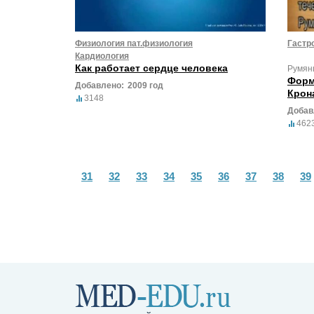
Физиология пат.физиология
Гастр
Кардиология
Как работает сердце человека
Румянц
Форм
Добавлено:
2009 год
Крон
3148
Добав
462
31
32
33
34
35
36
37
38
39