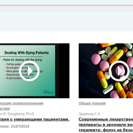
изация здравоохранения
Общая терапия
атрия
n R. Dougherty, Ph.D.
Зырянов С.К.
твия с умирающими пациентами.
Современные лекарстве
препараты в арсенале вр
лено:
21/07/2010
терапевта: фокус на без