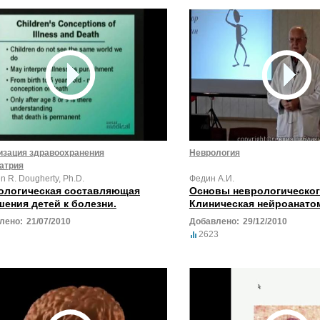
изация здравоохранения
Неврология
атрия
n R. Dougherty, Ph.D.
Федин А.И.
ологическая составляющая
Основы неврологическог
шения детей к болезни.
Клиническая нейроанатом
лено:
21/07/2010
Добавлено:
29/12/2010
2623