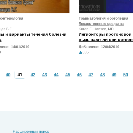
оэнтерология
Травматология и ортопедия
Лекарственные средства
ев В.Г.
Karen E. Hansen, MD
ы и варианты течения болезни
Ингибиторы протоновой
а
вызывают ли они остеоп
лено:
14/01/2010
Добавлено:
12/04/2010
3
385
40
41
42
43
44
45
46
47
48
49
50
Расширенный поиск