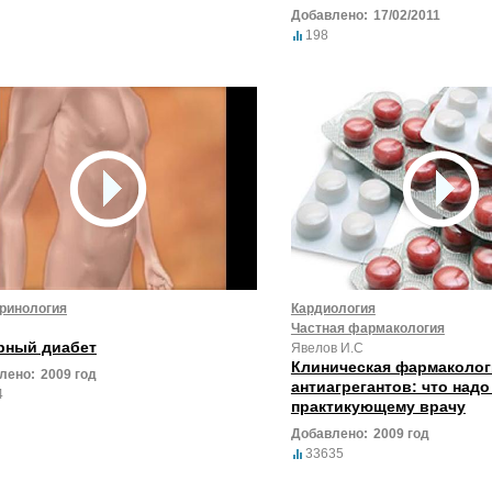
Добавлено:
17/02/2011
198
ринология
Кардиология
Частная фармакология
рный диабет
Явелов И.С
Клиническая фармаколог
лено:
2009 год
антиагрегантов: что надо
4
практикующему врачу
Добавлено:
2009 год
33635