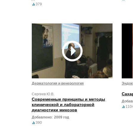
379
Дерматология и венерология
Эндок
Саха
Сергеев Ю.В.
Современные принципы и методы
Добав
клинической и лабораторной
110
диагностики микозов
Добавлено:
2009 год
390