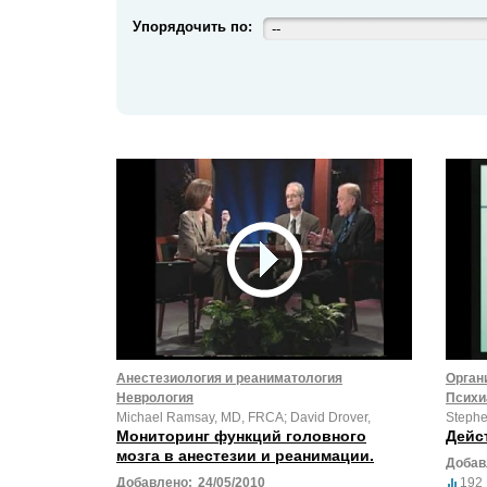
Упорядочить по:
--
Анестезиология и реаниматология
Орган
Неврология
Психи
Michael Ramsay, MD, FRCA; David Drover,
Stephe
Мониторинг функций головного
Дейс
мозга в анестезии и реанимации.
Добав
Добавлено:
24/05/2010
192