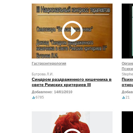
Гастроэнтерология
Орган
Психи
Бутрова Л.И.
Stephe
Синдром раздраженного кишечника в
Псих
свете Римских критериев III
отно
Добавлено:
14/01/2010
Добав
6785
21