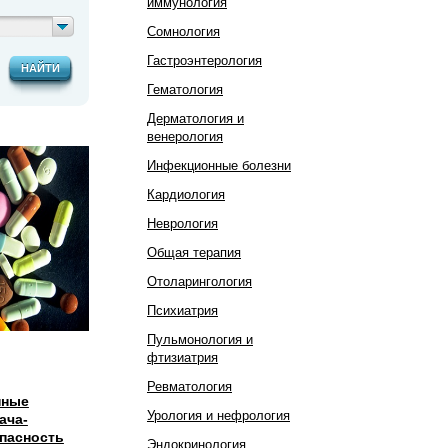
иммунология
Сомнология
Гастроэнтерология
НАЙТИ
Гематология
Дерматология и
венерология
Инфекционные болезни
Кардиология
Неврология
Общая терапия
Отоларингология
Психиатрия
Пульмонология и
фтизиатрия
Ревматология
нные
Урология и нефрология
ача-
опасность
Эндокринология