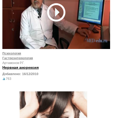
Психология
Гастроэнтерология
Артамонов Р.Г.
Нервная анорексия
Добавлено:
16/12/2010
763