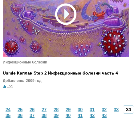
Инфекционные болезни
Usmle Каплан Step 2 Инфекционные болезни часть 4
Добавлено:
2009 год
155
24
25
26
27
28
29
30
31
32
33
34
35
36
37
38
39
40
41
42
43