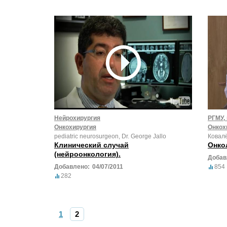
Нейрохирургия
РГМУ,
Онкохирургия
Онкох
pediatric neurosurgeon, Dr. George Jallo
Ковалё
Клинический случай
Онко
(нейроонкология).
Добав
Добавлено:
04/07/2011
854
282
1
2