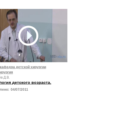
 кафедра детской хирургии
ирургия
в Д.В.
логия детского возраста.
лено:
04/07/2011