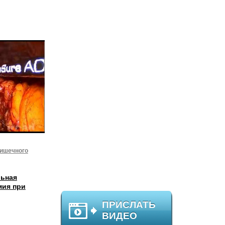
кишечного
льная
мия при
ПРИСЛАТЬ
ВИДЕО