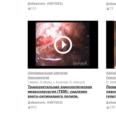
орга
Добавлено:
04/07/2011
Добав
111
73
Абдоминальная хирургия
Абдом
Онкохирургия
Онкох
J.Marks, G Marks, L.Kosinski, D. Heinsch
D. Mut
Трансректальная эндоскопическая
Лапа
микрохирургия (TEM): удаление
лево
ректо-сигмоидного полипа.
гепа
Добавлено:
04/07/2011
Добав
503
230