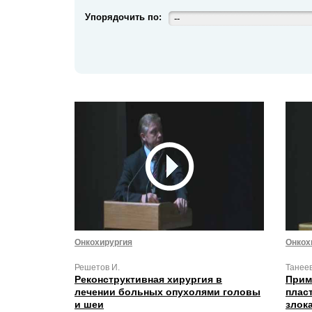
Упорядочить по:
--
Онкохирургия
Онкох
Решетов И.
Танеев
Реконструктивная хирургия в
Прим
лечении больных опухолями головы
плас
и шеи
злок