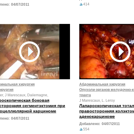
нов головы и
414
лено:
04/07/2011
инальная хирургия
Абдоминальная хирургия
ирургия
Опухоли органов желудочно-
ter, J Marescaux, Daiiemagne,
тракта
роскопическая боковая
J Marescaux, L. Leroy
сторонняя сегментэктомия при
Лапароскопическая тота
тоцеллюлярной карциноме
правосторонняя колэкто
аденокарциноме
лено:
04/07/2011
Добавлено:
04/07/2011
554