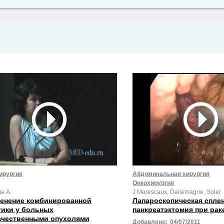
ирургия
Абдоминальная хирургия
Онкохирургия
а А.
J Marescaux, Daiiemagne, Soler
енение комбинированной
Лапароскопическая сплен
тики у больных
панкреатэктомия при рак
ачественными опухолями
Добавлено:
04/07/2011