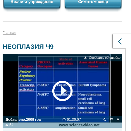
Врачи и учреждения
Симптомчекер
Главная
НЕОПЛАЗИЯ Ч9
Сообщить об ошибке
Добавлено:
2009 год
01:30:07
Видео транслируется с сайта
54
www.sciencevideo.net