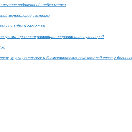
и лечение заболеваний шейки матки
ваний мочеполовой системы
ы - их виды и свойства
глаукома: органосохраняющая операция или энуклеация?
тки
ских, функциональных и биомеханических показателей глаза у больных