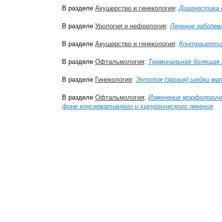
В разделе
Акушерство и гинекология
:
Диагностика 
В разделе
Урология и нефрология
:
Лечение заболе
В разделе
Акушерство и гинекология
:
Контрацептив
В разделе
Офтальмология
:
Терминальная болящая 
В разделе
Гинекология
:
Эктопия (эрозия) шейки ма
В разделе
Офтальмология
:
Изменение морфологиче
фоне консервативного и хирургического лечения