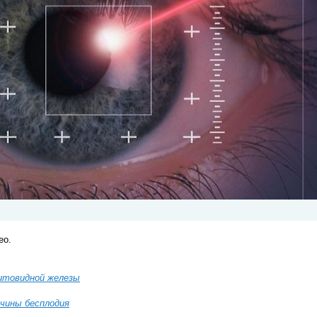
ео.
итовидной железы
чины бесплодия