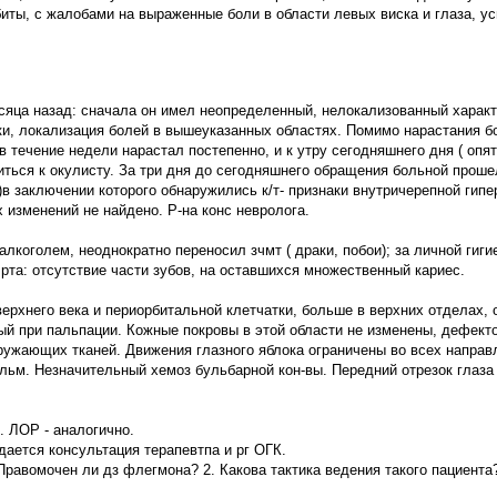
биты, с жалобами на выраженные боли в области левых виска и глаза, 
сяца назад: сначала он имел неопределенный, нелокализованный характ
, локализация болей в вышеуказанных областях. Помимо нарастания бо
в течение недели нарастал постепенно, и к утру сегодняшнего дня ( опят
иться к окулисту. За три дня до сегодняшнего обращения больной проше
в заключении которого обнаружились к/т- признаки внутричерепной гипе
изменений не найдено. Р-на конс невролога.
лкоголем, неоднократно переносил зчмт ( драки, побои); за личной гиги
 рта: отсутствие части зубов, на оставшихся множественный кариес.
верхнего века и периорбитальной клетчатки, больше в верхних отделах,
ый при пальпации. Кожные покровы в этой области не изменены, дефекто
ружающих тканей. Движения глазного яблока ограничены во всех направ
ьм. Незначительный хемоз бульбарной кон-вы. Передний отрезок глаза
. ЛОР - аналогично.
дается консультация терапевтпа и рг ОГК.
Правомочен ли дз флегмона? 2. Какова тактика ведения такого пациента