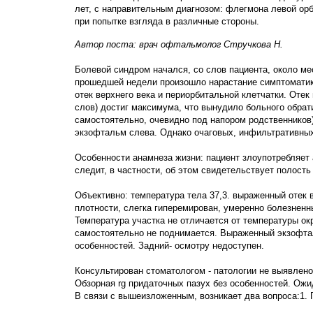
лет, с направительным диагнозом: флегмона левой ор
при попытке взгляда в различные стороны.
Автор поста: врач офтальмолог Стручкова Н.
Болевой синдром начался, со слов пациента, около ме
прошедшей недели произошло нарастание симптоматики
отек верхнего века и периорбитальной клетчатки. Отек 
слов) достиг максимума, что вынудило больного обрат
самостоятельно, очевидно под напором родственников)
экзофтальм слева. Однако очаговых, инфильтративных 
Особенности анамнеза жизни: пациент злоупотребляет а
следит, в частности, об этом свидетельствует полость
Объективно: температура тела 37,3. выраженный отек 
плотности, слегка гиперемирован, умеренно болезненн
Температура участка не отличается от температуры ок
самостоятельно не поднимается. Выраженный экзофтал
особенностей. Задний- осмотру недоступен.
Консультирован стоматологом - патологии не выявлено
Обзорная rg придаточных пазух без особенностей. Ожи
В связи с вышеизложенным, возникает два вопроса:1. 