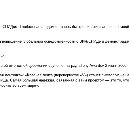
со СПИДом. Глобальная эпидемия, очень быстро охватившая весь земной
.
я повышение глобальной осведомленности о ВИЧ/СПИДе и демонстраци
чка
.
5-ой ежегодной церемонии вручения наград «
Tony
Awards
» 2 июня 2000 
я ленточка»: «Красная лента (перевернутое «
V
») станет символом наше
Да. Самая большая надежда, связанная с этим проектом — это то, что 
осить во всем мире».