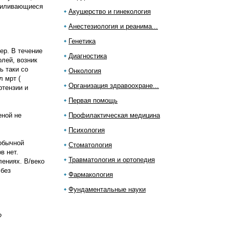
усиливающиеся
Акушерство и гинекология
Анестезиология и реанима...
Генетика
ер. В течение
Диагностика
лей, возник
ь таки со
Онкология
л мрт (
Организация здравоохране...
ртензии и
Первая помощь
еной не
Профилактическая медицина
Психология
 обычной
Стоматология
в нет.
Травматология и ортопедия
лениях. В/веко
 без
Фармакология
Фундаментальные науки
?