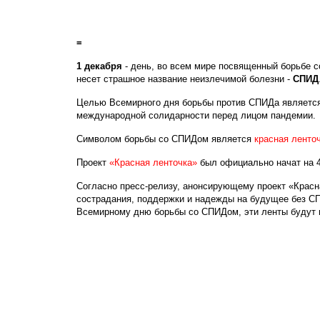
=
1 декабря
- день, во всем мире посвященный борьбе 
несет страшное название неизлечимой болезни -
СПИД
Целью Всемирного дня борьбы против СПИДа являетс
международной солидарности перед лицом пандемии.
Символом борьбы со СПИДом является
красная ленто
Проект
«Красная ленточка»
был официально начат на 4
Согласно пресс-релизу, анонсирующему проект «Красна
сострадания, поддержки и надежды на будущее без СПИ
Всемирному дню борьбы со СПИДом, эти ленты будут н