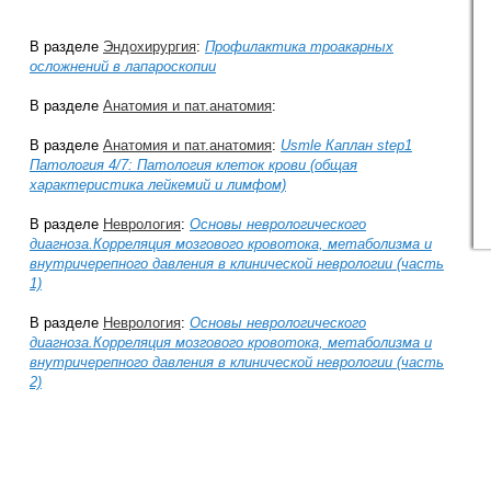
В разделе
Эндохирургия
:
Профилактика троакарных
осложнений в лапароскопии
В разделе
Анатомия и пат.анатомия
:
В разделе
Анатомия и пат.анатомия
:
Usmle Каплан step1
Патология 4/7: Патология клеток крови (общая
характеристика лейкемий и лимфом)
В разделе
Неврология
:
Основы неврологического
диагноза.Корреляция мозгового кровотока, метаболизма и
внутричерепного давления в клинической неврологии (часть
1)
В разделе
Неврология
:
Основы неврологического
диагноза.Корреляция мозгового кровотока, метаболизма и
внутричерепного давления в клинической неврологии (часть
2)