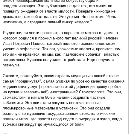
имеют невообразимое количество сочувствующих и
поддерживающих. Эта публикация не для тех, кто живет по
принципу ожидания от власти милости. Поверьте - никогда не
дождаться таковой от власти. Это утопия. Но при этом, "боль
неизбежна, а страдания личный выбор каждого."
Я удостоился чести проживать в паре сотне метров от дома, в
котором родился и прожил много лет великий русский человек
Иван Петрович Павлов, который является основоположником
учения о рефлексах. Так вот, уважаемые коллеги, нравится нам
это или не нравится, но мы, как" павловские собачки", властью
вскормлены. Кусочек получили - отработали. Еще получили -
гавкнули.
Скажите, пожалуйста, какая отрасль медицины в нашей стране
самая "продвинутая", самая близкая по уровню качества оказания
медицинских услуг ( противников этой дефиниции прошу пройти
на кухню и заварить чай) иностранщине? Стоматология! Это они,
стоматологи, в начале 90-ых начали создавать частные
кабинетики. Это они стали закупать неотечественные
пломбировочные материалы и установки. Это они создали
реальную конкуренцию государственным стоматологическим
поликлиникам, где просто народ сидел в очередях и ждал, когда
зубники снизойдут до мучающегося от боли.