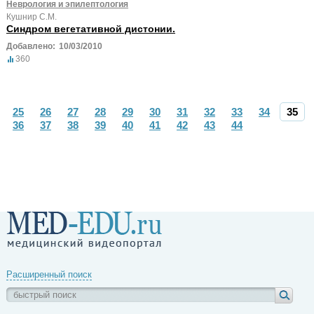
Неврология и эпилептология
Кушнир С.М.
Синдром вегетативной дистонии.
Добавлено:
10/03/2010
360
25
26
27
28
29
30
31
32
33
34
35
36
37
38
39
40
41
42
43
44
Расширенный поиск