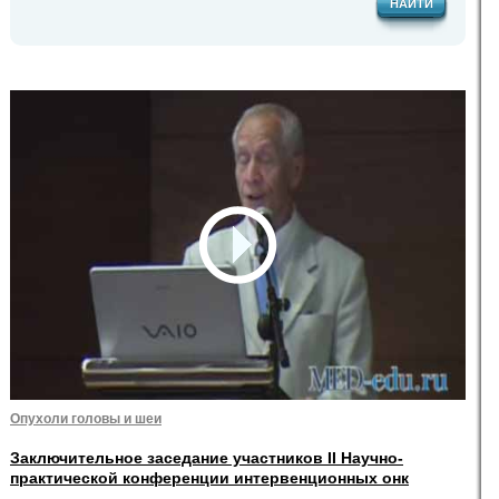
НАЙТИ
Опухоли головы и шеи
Заключительное заседание участников II Научно-
практической конференции интервенционных онк