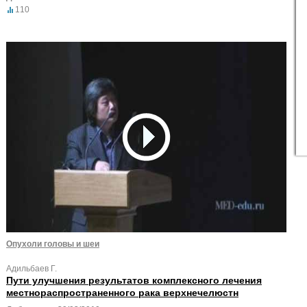
110
Опухоли головы и шеи
Адильбаев Г.
Пути улучшения результатов комплексного лечения
местнораспространенного рака верхнечелюстн