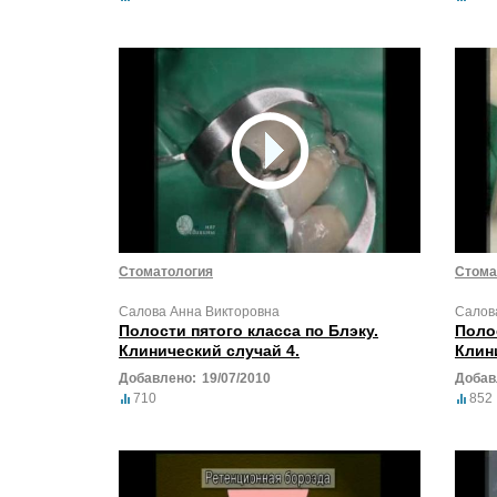
Стоматология
Стома
Салова Анна Викторовна
Салов
Полости пятого класса по Блэку.
Полос
Клинический случай 4.
Клин
Добавлено:
19/07/2010
Добав
710
852