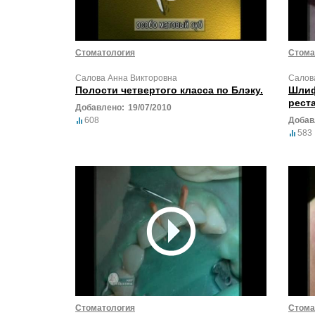
Стоматология
Стома
Салова Анна Викторовна
Салов
Полости четвертого класса по Блэку.
Шлиф
рест
Добавлено:
19/07/2010
608
Добав
583
Стоматология
Стома