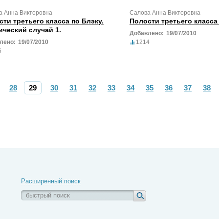
а Анна Викторовна
Салова Анна Викторовна
ти третьего класса по Блэку.
Полости третьего класса 
ический случай 1.
Добавлено:
19/07/2010
лено:
19/07/2010
1214
6
28
29
30
31
32
33
34
35
36
37
38
Расширенный поиск