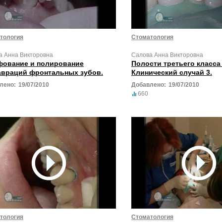
тология
Стоматология
а Анна Викторовна
Салова Анна Викторовна
ование и полирование
Полости третьего класса 
авраций фронтальных зубов.
Клинический случай 3.
лено:
19/07/2010
Добавлено:
19/07/2010
660
тология
Стоматология