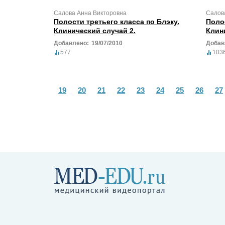
Салова Анна Викторовна
Салов
Полости третьего класса по Блэку.
Полос
Клинический случай 2.
Клин
Добавлено:
19/07/2010
Добав
577
103
19
20
21
22
23
24
25
26
27