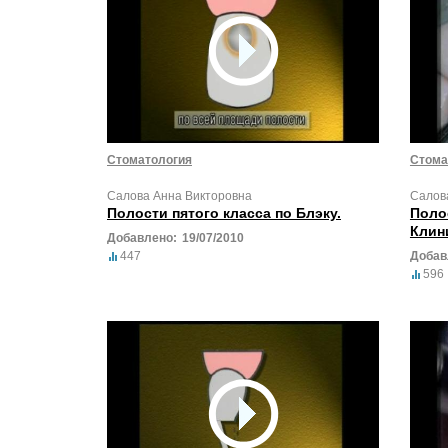
Стоматология
Стома
Салова Анна Викторовна
Салов
Полости пятого класса по Блэку.
Поло
Клин
Добавлено:
19/07/2010
447
Добав
596