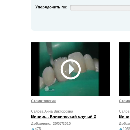
Упорядочить по:
--
Стоматология
Стома
Салова Анна Викторовна
Салов
Виниры. Клинический случай 2
Вини
Добавлено:
20/07/2010
Добав
475
105