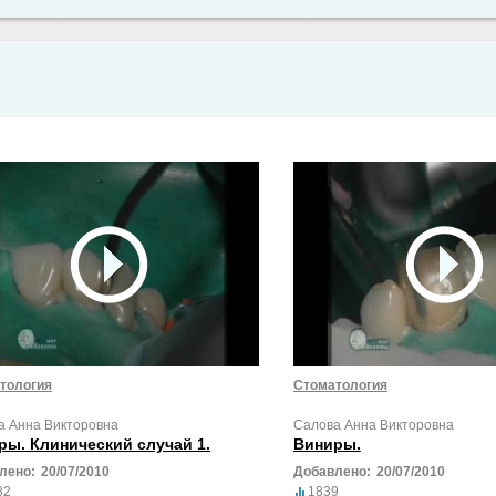
тология
Стоматология
а Анна Викторовна
Салова Анна Викторовна
ры. Клинический случай 1.
Виниры.
лено:
20/07/2010
Добавлено:
20/07/2010
82
1839