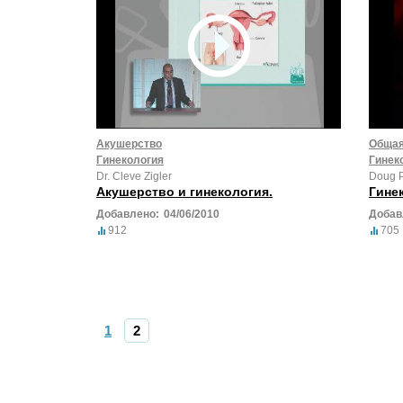
Акушерство
Общая
Гинекология
Гинек
Dr. Cleve Zigler
Doug 
Акушерство и гинекология.
Гине
Добавлено:
04/06/2010
Добав
912
705
1
2