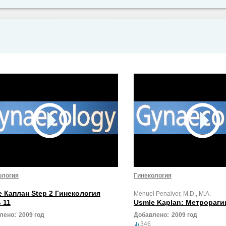
ология
Гинекология
e Каплан Step 2 Гинекология
Menuel Penalver, M.D., M.A.
 11
Usmle Kaplan: Метрораги
лено:
2009 год
Добавлено:
2009 год
346