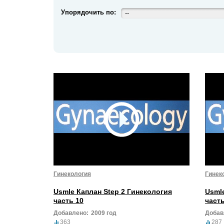
Упорядочить по:
--
Гинекология
Гинек
Usmle Каплан Step 2 Гинекология
Usml
часть 10
часть
Добавлено:
2009 год
Добав
363
287