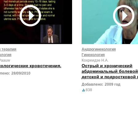
 терапия
Андрогинекология
ология
Гинекология
Paauw
Кохреидзе Н.А.
кологические кровотечения.
Острый и хронический
абдоминальный болевой
лено:
28/09/2010
детской и подростковой 
Добавлено:
2009 год
838