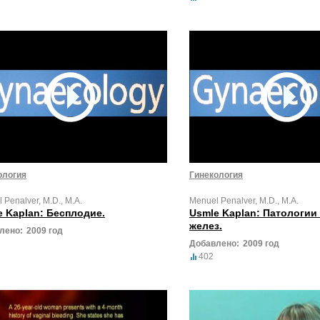
ология
Гинекология
 Penalver, M.D., M.A.
Menuel Penalver, M.D., M.A.
e Kaplan: Бесплодие.
Usmle Kaplan: Патологи
желез.
лено:
2009 год
Добавлено:
2009 год
402